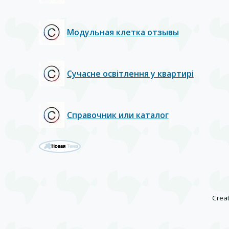
Модульная клетка отзывы
Сучасне освітлення у квартирі
Справочник или каталог
Creat