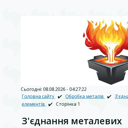
Сьогодні: 08.08.2026 - 04:27:22
Головна сайту
✔️
Обробка металів
✔️
З'єдн
елементів
✔️
Сторінка 1
З'єднання металевих