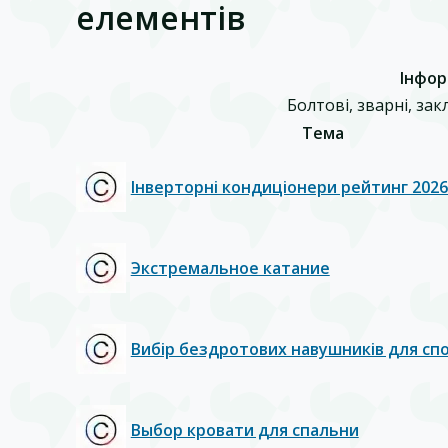
елементів
Інфор
Болтові, зварні, за
Тема
Інверторні кондиціонери рейтинг 2026
Экстремальное катание
Вибір бездротових навушників для сп
Выбор кровати для спальни